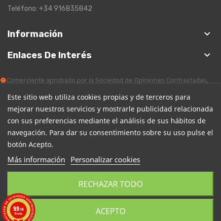
Teléfono: +34 916835842
keyboard_arrow_down
Información
keyboard_arrow_down
Enlaces De Interés
Comerciante aprobado por la Sociedad de Opiniones Contrastadas,
haga clic aquí para mostrar el certificado
.
Este sitio web utiliza cookies propias y de terceros para
mejorar nuestros servicios y mostrarle publicidad relacionada
con sus preferencias mediante el análisis de sus hábitos de
navegación. Para dar su consentimiento sobre su uso pulse el
botón Acepto.
Más información
Personalizar cookies
RECHAZAR TODO
Copyright EscanerOnline. Todos los derechos reservados.
9.9
ACEPTO
/10
39 notas