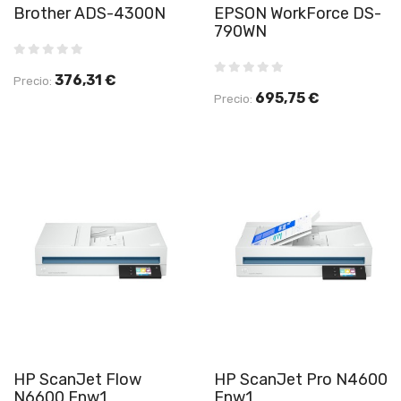
Brother ADS-4300N
EPSON WorkForce DS-
790WN
376,31 €
Precio:
695,75 €
Precio:
HP ScanJet Flow
HP ScanJet Pro N4600
N6600 Fnw1
Fnw1