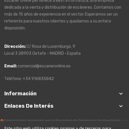
Escáner Online pertenece a Best Informática, una empresa
dedicada a la venta y distribución de escáneres. Contamos con
más de 15 años de experiencia en el sector. Esperamos ser un
referente para nuestros clientes y quedamos a su entera
disposición.
Dirección
:
C/ Rosa de Luxemburgo, 9
Local 3 28903 Getafe - MADRID · España
Email:
comercial@escaneronline.es
Teléfono: +34 916835842
keyboard_arrow_down
Información
keyboard_arrow_down
Enlaces De Interés
Comerciante aprobado por la Sociedad de Opiniones Contrastadas,
haga clic aquí para mostrar el certificado
.
Este sitio web utiliza cookies propias y de terceros para