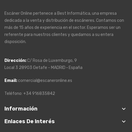
Escáner Online pertenece a Best Informática, una empresa
dedicada a la venta y distribución de escáneres. Contamos con
más de 15 años de experiencia en el sector. Esperamos ser un
referente para nuestros clientes y quedamos a su entera
disposición.
Dirección
:
C/ Rosa de Luxemburgo, 9
Local 3 28903 Getafe - MADRID · España
Email:
comercial@escaneronline.es
Teléfono: +34 916835842
keyboard_arrow_down
Información
keyboard_arrow_down
Enlaces De Interés