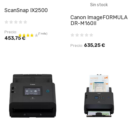
Sin stock
ScanSnap IX2500
Canon ImageFORMULA
DR-M160II
Precio:
453,75 €
635,25 €
Precio: