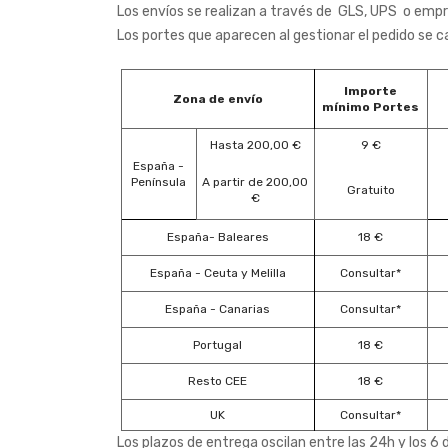
Los envíos se realizan a través de GLS, UPS o empre
Los portes que aparecen al gestionar el pedido se c
Importe
Zona de envío
mínimo Portes
Hasta 200,00 €
9 €
España -
Península
A partir de 200,00
Gratuito
€
España- Baleares
18 €
España - Ceuta y Melilla
Consultar*
España - Canarias
Consultar*
Portugal
18 €
Resto CEE
18 €
UK
Consultar*
Los plazos de entrega oscilan entre las 24h y los 6 d