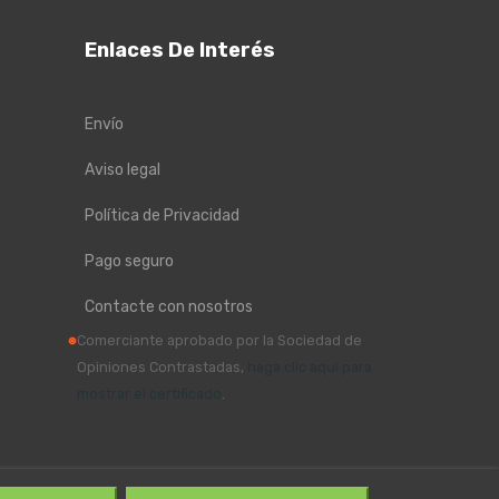
Enlaces De Interés
Envío
Aviso legal
Política de Privacidad
Pago seguro
Contacte con nosotros
Comerciante aprobado por la Sociedad de
Opiniones Contrastadas,
haga clic aquí para
mostrar el certificado
.