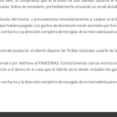
sarlo bien. Si comprueba que el artículo ha sido dañado durante el 
cáner Online de inmediato, preferiblemente enviando un email detall
lución del mismo, y procederemos inmediatamente a canjear el artíc
ga que hubiera pagado. Los gastos de devolución serán asumidos por Esc
e contacto y la dirección completa de recogida de la mercadería para e
ío del producto, el cliente dispone de 14 días naturales a partir de l
 email o por teléfono al 916835842. Contestaremos con las instrucc
cto o el abono en el caso que el cliente así lo desee, incluidos los 
e contacto y la dirección completa de recogida de la mercadería para e