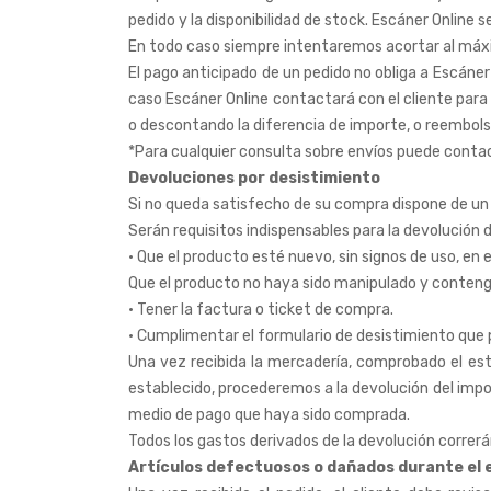
pedido y la disponibilidad de stock. Escáner Online
En todo caso siempre intentaremos acortar al máxim
El pago anticipado de un pedido no obliga a Escáner
caso Escáner Online contactará con el cliente para
o descontando la diferencia de importe, o reembolsa
*Para cualquier consulta sobre envíos puede conta
Devoluciones por desistimiento
Si no queda satisfecho de su compra dispone de un p
Serán requisitos indispensables para la devolución 
· Que el producto esté nuevo, sin signos de uso, en 
Que el producto no haya sido manipulado y contenga
· Tener la factura o ticket de compra.
· Cumplimentar el formulario de desistimiento que
Una vez recibida la mercadería, comprobado el est
establecido, procederemos a la devolución del impo
medio de pago que haya sido comprada.
Todos los gastos derivados de la devolución correr
Artículos defectuosos o dañados durante el e