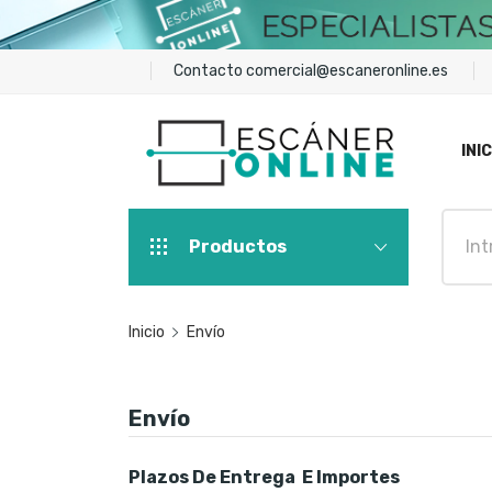
Contacto
comercial@escaneronline.es
INIC
Productos
Inicio
Envío
Envío
Plazos De Entrega E Importes