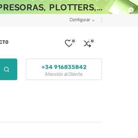
Configurar
expand_more
0
0
CTO
+34 916835842
Atención al Cliente