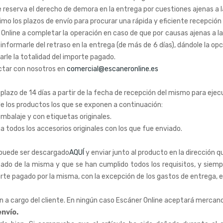
 se reserva el derecho de demora en la entrega por cuestiones ajenas a 
o los plazos de envío para procurar una rápida y eficiente recepción 
 Online a completar la operación en caso de que por causas ajenas a l
 informarle del retraso en la entrega (de más de 6 días), dándole la o
rle la totalidad del importe pagado.
ctar con nosotros en
comercial@escaneronline.es
lazo de 14 días a partir de la fecha de recepción del mismo para ejec
de los productos los que se exponen a continuación:
embalaje y con etiquetas originales.
 todos los accesorios originales con los que fue enviado.
 puede ser descargado
AQUÍ
y enviar junto al producto en la dirección 
ado de la misma y que se han cumplido todos los requisitos, y siemp
rte pagado por la misma, con la excepción de los gastos de entrega, 
án a cargo del cliente. En ningún caso Escáner Online aceptará merca
nvío.