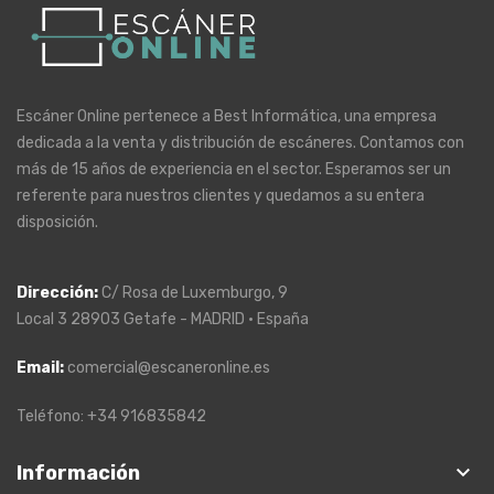
Escáner Online pertenece a Best Informática, una empresa
dedicada a la venta y distribución de escáneres. Contamos con
más de 15 años de experiencia en el sector. Esperamos ser un
referente para nuestros clientes y quedamos a su entera
disposición.
Dirección
:
C/ Rosa de Luxemburgo, 9
Local 3 28903 Getafe - MADRID · España
Email:
comercial@escaneronline.es
Teléfono: +34 916835842
keyboard_arrow_down
Información