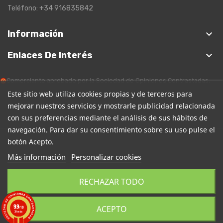
Teléfono: +34 916835842
keyboard_arrow_down
Información
keyboard_arrow_down
Enlaces De Interés
Comerciante aprobado por la Sociedad de Opiniones Contrastadas,
haga clic aquí para mostrar el certificado
.
Este sitio web utiliza cookies propias y de terceros para
mejorar nuestros servicios y mostrarle publicidad relacionada
con sus preferencias mediante el análisis de sus hábitos de
navegación. Para dar su consentimiento sobre su uso pulse el
botón Acepto.
Más información
Personalizar cookies
RECHAZAR TODO
Copyright EscanerOnline. Todos los derechos reservados.
9.9
ACEPTO
/10
39 notas