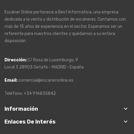
Escáner Online pertenece a Best Informática, una empresa
dedicada a la venta y distribución de escáneres. Contamos con
más de 15 años de experiencia en el sector. Esperamos ser un
referente para nuestros clientes y quedamos a su entera
disposición.
Dirección
:
C/ Rosa de Luxemburgo, 9
Local 3 28903 Getafe - MADRID · España
Email:
comercial@escaneronline.es
Teléfono: +34 916835842
keyboard_arrow_down
Información
keyboard_arrow_down
Enlaces De Interés