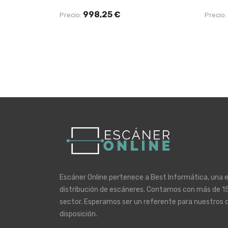
998,25 €
Precio:
Precio:
Escáner Online pertenece a Best Informática, una 
distribución de escáneres. Contamos con más de 15
sector. Esperamos ser un referente para nuestros 
disposición.