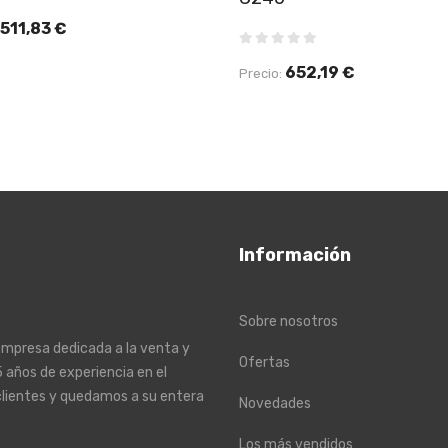
511,83 €
652,19 €
Precio:
Información
Sobre nosotros
empresa dedicada a la venta y
Ofertas
 años de experiencia en el
clientes y quedamos a su entera
Novedades
Los más vendidos