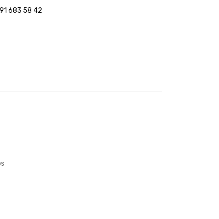
 91 683 58 42
os