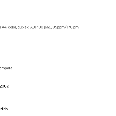
A4, color, dúplex, ADF100 pág., 85ppm/170ipm
compare
a 200€
edido