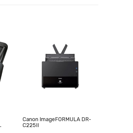
Canon ImageFORMULA DR-
Brother 
C225II
-