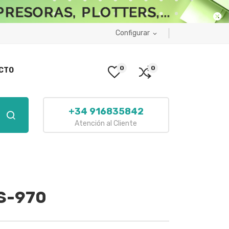
Configurar
expand_more
0
0
CTO
+34 916835842
Atención al Cliente
S-970