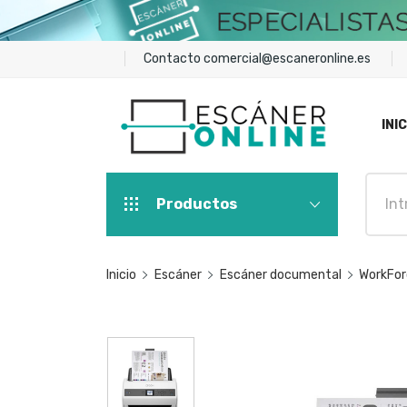
Contacto
comercial@escaneronline.es
INIC
Productos
Inicio
Escáner
Escáner documental
WorkFo