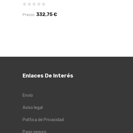
376,
Precio:
332,75 €
Precio:
Enlaces De Interés
Envío
Aviso legal
Política de Privacidad
Pago seguro