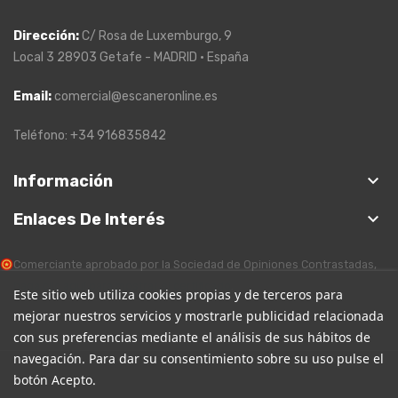
Dirección
:
C/ Rosa de Luxemburgo, 9
Local 3 28903 Getafe - MADRID · España
Email:
comercial@escaneronline.es
Teléfono: +34 916835842
keyboard_arrow_down
Información
keyboard_arrow_down
Enlaces De Interés
Comerciante aprobado por la Sociedad de Opiniones Contrastadas,
haga clic aquí para mostrar el certificado
.
Este sitio web utiliza cookies propias y de terceros para
mejorar nuestros servicios y mostrarle publicidad relacionada
con sus preferencias mediante el análisis de sus hábitos de
navegación. Para dar su consentimiento sobre su uso pulse el
botón Acepto.