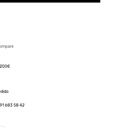
compare
a 200€
edido
 91 683 58 42