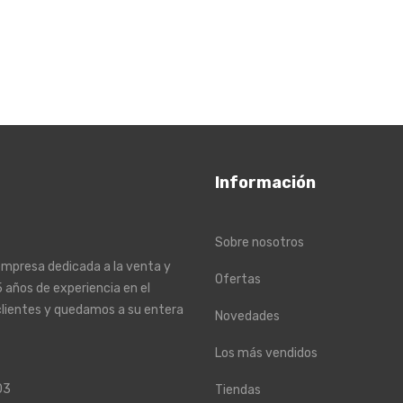
Información
Sobre nosotros
empresa dedicada a la venta y
Ofertas
 años de experiencia en el
clientes y quedamos a su entera
Novedades
Los más vendidos
03
Tiendas