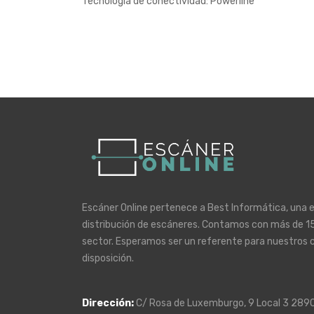
Tecnología de conectividad: Powerline
Escáner Online pertenece a Best Informática, una 
distribución de escáneres. Contamos con más de 15
sector. Esperamos ser un referente para nuestros 
disposición.
Dirección
:
C/ Rosa de Luxemburgo, 9 Local 3 289