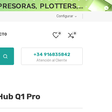
Configurar
expand_more
0
0
CTO
+34 916835842
Atención al Cliente
Hub Q1 Pro