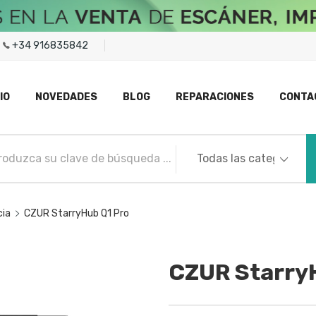
+34 916835842
IO
NOVEDADES
BLOG
REPARACIONES
CONTA
cia
CZUR StarryHub Q1 Pro
CZUR Starry