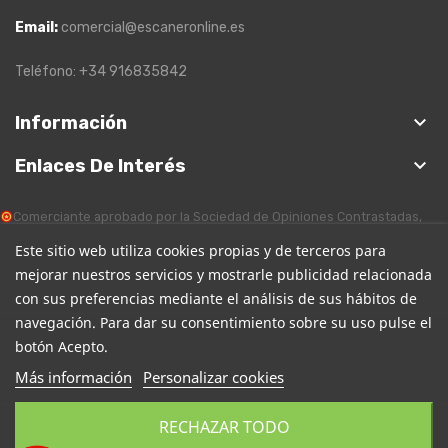
Email:
comercial@escaneronline.es
Teléfono: +34 916835842
keyboard_arrow_down
Información
keyboard_arrow_down
Enlaces De Interés
Comerciante aprobado por la Sociedad de Opiniones Contrastadas,
haga clic aquí para mostrar el certificado
.
Este sitio web utiliza cookies propias y de terceros para
mejorar nuestros servicios y mostrarle publicidad relacionada
con sus preferencias mediante el análisis de sus hábitos de
navegación. Para dar su consentimiento sobre su uso pulse el
botón Acepto.
Más información
Personalizar cookies
RECHAZAR TODO
Copyright EscanerOnline. Todos los derechos reservados.