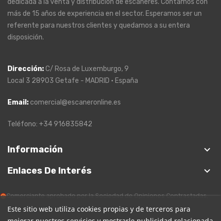
dedicada a la venta y distribución de escáneres. Contamos con
más de 15 años de experiencia en el sector. Esperamos ser un
referente para nuestros clientes y quedamos a su entera
disposición.
Dirección
:
C/ Rosa de Luxemburgo, 9
Local 3 28903 Getafe - MADRID · España
Email:
comercial@escaneronline.es
Teléfono: +34 916835842
keyboard_arrow_down
Información
keyboard_arrow_down
Enlaces De Interés
Comerciante aprobado por la Sociedad de Opiniones Contrastadas,
haga clic aquí para mostrar el certificado
.
Este sitio web utiliza cookies propias y de terceros para
mejorar nuestros servicios y mostrarle publicidad relacionada