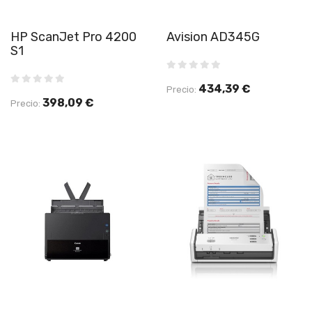
HP ScanJet Pro 4200
Avision AD345G
S1
434,39 €
Precio:
398,09 €
Precio: