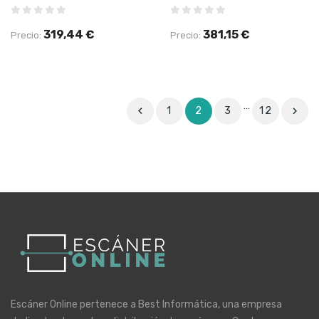
319,44 €
381,15 €
Precio:
Precio:
…

1
2
3
12

Escáner Online pertenece a Best Informática, una empresa